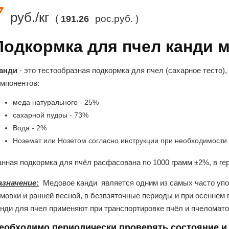
7
руб./кг
(
рос.руб. )
191.26
Подкормка для пчел канди м
анди
- это тестообразная подкормка для пчел (сахарное тесто)
омпонентов:
меда натурального - 25%
сахарной пудры - 73%
Вода - 2%
Ноземат или Нозетом согласно инструкции при необходимости
анная подкормка для пчёл расфасована по 1000 грамм ±2%, в ге
азначение
:
Медовое канди является одним из самых часто упо
имовки и ранней весной, в безвзяточные периоды и при осеннем
анди для пчел применяют при транспортировке пчёл и пчеломато
еобходимо периодически проверять состояние и 