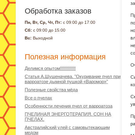
з
Обработка заказов
П
Пн, Вт, Ср, Чт, Пт:
с 09:00 до 17:00
по
Сб:
с 09:00 до 15:00
н
в
Вс:
Выходной
н
со
Полезная информация
О
Делимся опытом!!!!!!!!!!!!!
Статья А.Шушеначева. "Окуривание пчел при
С
варроатозе дымной пушкой «Варомор»"
ко
Полезные свойства мёда
С
Все о пчелах
ув
Особенности лечения пчел от варроатоза
ПЧЕЛИНАЯ ЭНЕРГОТЕРАПИЯ. СОН НА
Пр
ПЧЕЛАХ.
ра
Австралийский улей с самовытекающим
медом