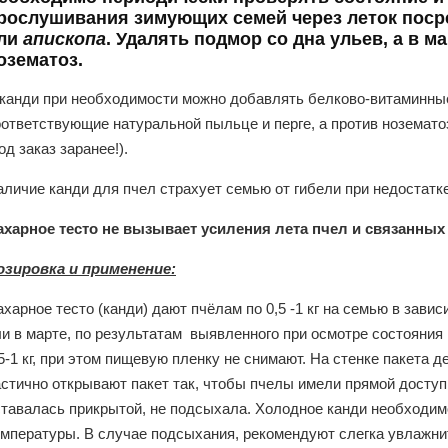
рослушивания зимующих семей через леток посре
ли
апископа
. Удалять подмор со дна ульев, а в м
озематоз.
 канди при необходимости можно добавлять белково-витаминны
оответствующие натуральной пыльце и перге, а против ноземат
од заказ заранее!).
аличие канди для пчел страхует семью от гибели при недостатк
ахарное тесто не вызывает усиления лета пчел и связанных
озировка и применение:
харное тесто (канди) дают пчёлам по 0,5 -1 кг на семью в зави
ли в марте, по результатам выявленного при осмотре состояния
5-1 кг, при этом пищевую пленку не снимают. На стенке пакета 
стично открывают пакет так, чтобы пчелы имели прямой доступ 
ставалась прикрытой, не подсыхала. Холодное канди необходим
емпературы. В случае подсыхания, рекомендуют слегка увлажни