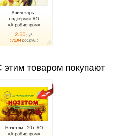
Апилекарь -
подкормка АО
«Агробиопром»
2.60
руб.
(
71.04
рос.руб. )
С этим товаром покупают
Нозетом - 20 г. АО
«Агробиопром»