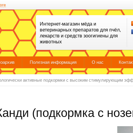
оге
Интернет-магазин мёда и
ветеринарных препаратов для пчёл,
лекарств и средств зоогигиены для
животных
оархив
Полезная информация
О нас
Конта
ологически активные подкормки с высоким стимулирующим эфф
Канди (подкормка с ноз