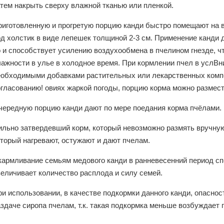
атем накрыть сверху влажной тканью или пленкой.
риготовленную и прогретую порцию канди быстро помещают на в
д холстик в виде лепешек толщиной 2-3 см. Применение канди 
о и способствует усилению воздухообмена в пчелином гнезде, 
лажности в улье в холодное время. При кормлении пчел в услВн
еобходимыми добавками растительных или лекарственных комп
гласованию! овиях жаркой погоды, порцию корма можно размести
чередную порцию канди дают по мере поедания корма пчёлами.
ильно затвердевший корм, который невозможно размять вручную
торый нагревают, остужают и дают пчелам.
кармливание семь­ям медового канди в ранневесенний период сп
еличивает количе­ство расплода и силу семей.
и использовании, в качестве подкормки данного канди, опаснос
здаче сиропа пчелам, т.к. такая подкормка меньше возбуждает 