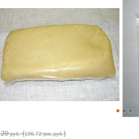
.20
(
)
196.72
руб.
рос.руб.