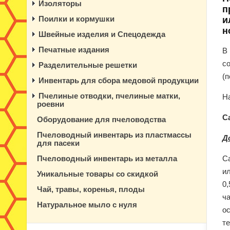
Изоляторы
п
Поилки и кормушки
и
н
Швейные изделия и Спецодежда
Печатные издания
В
с
Разделительные решетки
(п
Инвентарь для сбора медовой продукции
Пчелиные отводки, пчелиные матки,
Н
роевни
С
Оборудование для пчеловодства
Пчеловодный инвентарь из пластмассы
Д
для пасеки
Пчеловодный инвентарь из металла
Са
и
Уникальные товары со скидкой
0,
Чай, травы, коренья, плоды
ча
Натуральное мыло с нуля
о
т