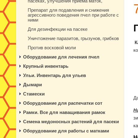
пасеках, улучшения приема маток,
Препарат для подавления и снижения
агрессивного поведения пчел при работе с
ними
Для дезинфекции на пасеке
Уничтожение паразитов, грызунов, грибков
К
Против восковой моли
к
Оборудование для лечения пчел
Крупный инвентарь
Ульи. Инвентарь для ульев
Дымари
Стамески
Д
Оборудование для распечатки сот
Н
Рамки. Все для наващивания рамок
з
Семена медоносных растений для пасеки
к
Оборудование для работы с матками
Н