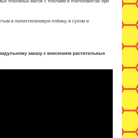
ых пчелиных маток с пчёлами в пчелопакетах при
утым в полиэтиленовую плёнку, в сухом и
видульному заказу с внесением растительных