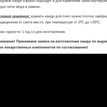
едовое канди хорошо подходит и для кормления транспортируем
достатке мёда в рамках.
словия хранения:
хранить канди для пчел нужно плотно завёрн
щищенном от света месте, при температуре от 0ºС до +25ºС.
ок годности:
1 год со дня изготовления.
нимание! Принимаем заявки на изготовление канди по инди
ли лекарственных компонентов по согласованию!